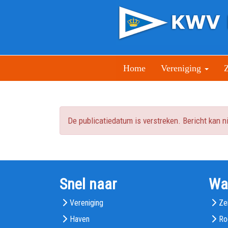
Home
Vereniging
De publicatiedatum is verstreken. Bericht kan 
Snel naar
Wa
Vereniging
Ze
Haven
Ro