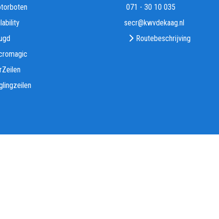
torboten
071 - 30 10 035
lability
rces
@kwvdekaag.nl
ugd
Routebeschrijving
cromagic
rZeilen
glingzeilen