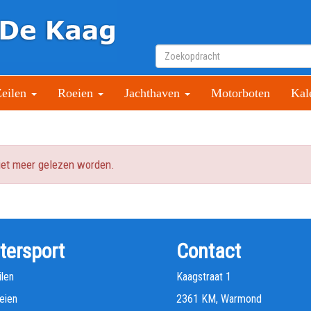
Zeilen
Roeien
Jachthaven
Motorboten
Kal
niet meer gelezen worden.
tersport
Contact
ilen
Kaagstraat 1
eien
2361 KM, Warmond